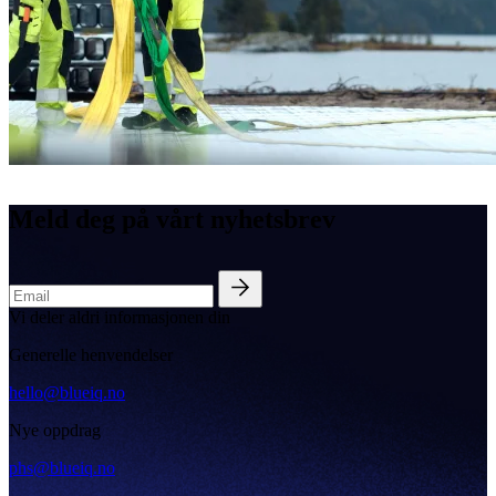
Meld deg på vårt nyhetsbrev
Vi deler aldri informasjonen din
Generelle henvendelser
hello@blueiq.no
Nye oppdrag
phs@blueiq.no