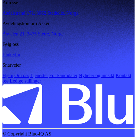
Adresse
Asdalstrand 171, 3962 Stathelle, Norge
Avdelingskontor i Asker
Åsveien 21, 3475 Sætre, Norge
Følg oss
LinkedIn
Snarveier
Hjem
Om oss
Tjenester
For kandidater
Nyheter og innsikt
Kontakt
oss
Ledige stillinger
© Copyright Blue-IQ AS